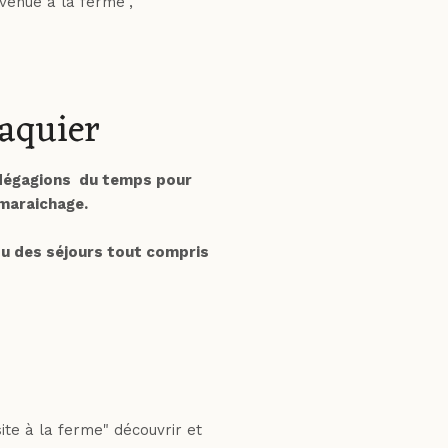
nvenue à la ferme",
saquier
s dégagions du temps pour
e maraichage.
u des séjours tout compris
site à la ferme" découvrir et